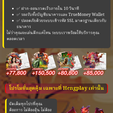
✅ ฝาก-ถอนรวดเร็วภายใน 10 วินาที
✅ รองรับทั้งบัญชีธนาคารและ TrueMoney Wallet
✅ ปลอดภัยด้วยระบบเข้ารหัส SSL มาตรฐานเดียวกับ
ธนาคาร
ไม่ว่าคุณจะเล่นดึกแค่ไหน ระบบเราพร้อมให้บริการคุณ
ตลอดเวลา
โปรโมชั่นสุดคุ้ม เฉพาะที่ Hengplay เท่านั้น
จัดเต็มทุกโปรที่คุณ
ต้องการ ไม่ต้องลุ้น ไม่ต้อง