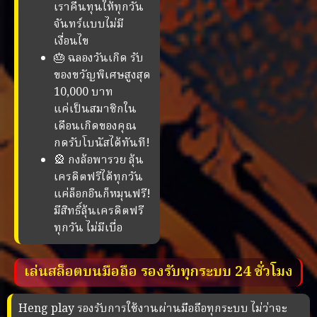
เราคืนทุนให้ทุกวัน
จันทร์แบบไม่มี
เงื่อนไข
🎂 ฉลองวันเกิด รับ
ของขวัญพิเศษสูงสุด
10,000 บาท
แค่เป็นสมาชิกใน
เดือนเกิดของคุณ
กดรับโบนัสได้ทันที!
🎡 กงล้อพารวย ลุ้น
เครดิตฟรีได้ทุกวัน
แค่ล็อกอินก็หมุนฟรี!
มีสิทธิ์ลุ้นเครดิตฟรี
ทุกวัน ไม่มีเบื่อ
เล่นสล็อตบนมือถือ รองรับทุกระบบ 24 ชั่วโมง
Heng play รองรับการใช้งานผ่านมือถือทุกระบบ ไม่ว่าจะ