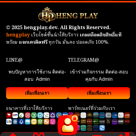
© 2025 hengplay.dev. All Rights Reserved.
hengplay
เว็บไซต์ชั้นนำให้บริการ
เกมสล็อตลิขสิทธิ์แท้
พร้อม
แจกเครดิตฟรี
ทุกวัน มั่นคง ปลอดภัย 100%.
LINE@
TELEGRAM@
พบปัญหาการใช้งาน
ติดต่อ-
เข้าร่วมกิจกรรม
ติดต่อ-สอบ
สอบ Admin
คุยกับ Admin
เพิ่มเพื่อนเรา
เพิ่มเพื่อนเรา
ธนาคารที่เราให้บริการ
พาร์ทเนอร์ที่ร่วมกับเรา