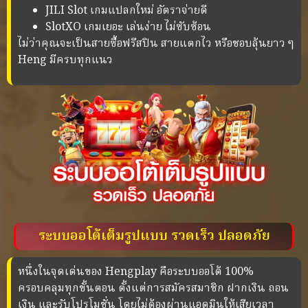
JILI Slot เกมแปลกใหม่ อัตราจ่ายดี
SlotXO เกมเยอะ เล่นง่าย ไม่ซับซ้อน
ไม่ว่าคุณจะเป็นสายซื้อฟรีสปิน สายแตกไว หรือชอบลุ้นยาว ๆ
Heng มีครบทุกแนว
ระบบออโต้เต็มรูปแบบ รวดเร็ว ปลอดภัย
หนึ่งในจุดเด่นของ Hengplay คือระบบออโต้ 100%
ครอบคลุมทุกขั้นตอน ตั้งแต่การสมัครสมาชิก ฝากเงิน ถอน
เงิน และรับโปรโมชั่น โดยไม่ต้องผ่านแอดมินให้เสียเวลา